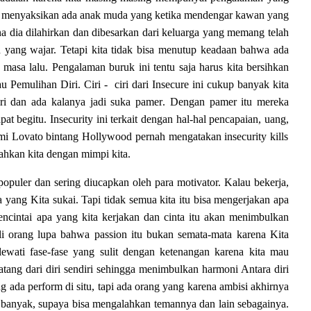
pat menyaksikan ada anak muda yang ketika mendengar kawan yang
a dia dilahirkan dan dibesarkan dari keluarga yang memang telah
yang wajar. Tetapi kita tidak bisa menutup keadaan bahwa ada
asa lalu. Pengalaman buruk ini tentu saja harus kita bersihkan
au P
emulihan
Diri
.
C
iri - ciri dari Insecure ini cukup banyak kita
ri dan ada kalanya jadi suka pamer
. Dengan
pamer itu
m
ereka
pat begitu.
Ins
ecurity ini terkait dengan hal-hal pencapa
ian,
uang
,
i L
ovato bintang Hollywood pernah mengatakan insecurity kills
hkan kita dengan mimpi kita
.
populer dan sering diucapkan oleh para motivator. Kalau bekerja,
 yang Kita sukai. Tapi tidak semua kita itu bisa mengerjakan apa
encintai apa yang kita kerjakan dan cinta itu akan menimbulkan
kali orang lupa bahwa passion itu bukan semata-mata karena Kita
ewati fase-fase yang sulit dengan ketenangan karena kita mau
tang dari diri sendiri sehingga menimbulkan harmoni Antara diri
 ada perform di situ, tapi ada orang yang karena ambisi akhirnya
 banyak, supaya bisa mengalahkan temannya dan lain sebagainya.