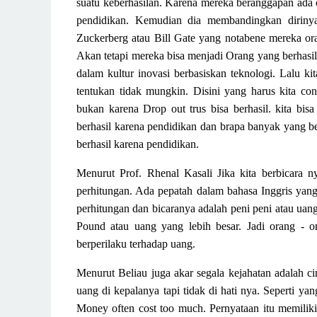
suatu keberhasilan. Karena mereka beranggapan ada 
pendidikan.
Kemudian dia membandingkan diriny
Zuckerberg atau Bill Gate yang notabene mereka or
Akan tetapi mereka bisa menjadi Orang yang
berhasil
dalam kultur inovasi b
erbasiskan teknologi.
Lalu ki
tentukan tidak mungkin. Disini yang harus kita co
bukan karena Drop out trus bisa berhasil. kita bis
berhasil karena pendidikan dan brapa banyak yang be
berhasil karena pendidikan.
Menurut Prof. Rhenal Kasali Jika kita berbicara 
perhitungan. Ada pepatah dalam bahasa Inggris yan
perhitungan dan bicaranya adalah peni peni atau uang
Pound atau uang yang lebih besar. Jadi orang - o
berperilaku terhadap uang.
Menurut Beliau juga akar segala kejahatan adalah c
uang di kepalanya tapi tidak di hati nya. Seperti ya
M
oney of
ten
cost
too
m
uch
.
Pernyataan itu memiliki