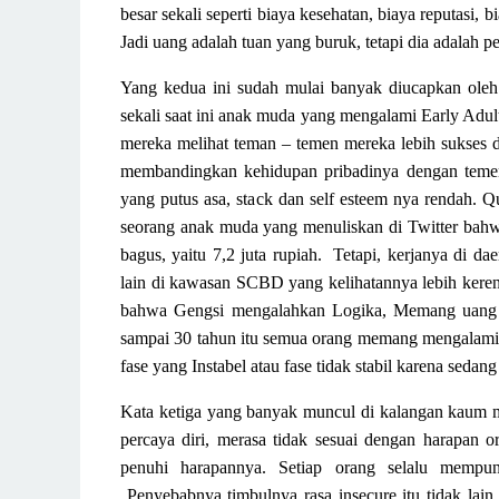
besar sekali
seperti
biaya kesehatan, biaya reputasi
, b
Jadi uang adalah tuan yang buruk, tetapi dia adalah 
Yang kedua ini sudah mulai banyak diucapkan ol
sekali
saat ini
anak muda yang mengalami
Early Adult
mereka melihat teman – temen mereka lebih sukses da
membandingkan kehidupan pribadinya dengan teme
yang putus asa
,
sta
ck
dan self esteem nya rendah.
Qu
seorang anak muda yang menuliskan di Twitter bahw
bagus, yaitu 7,2 juta rupiah.
Te
t
api, kerjanya di d
lain di kawasan S
C
BD yang kelihatannya lebih keren
bahwa Gengsi mengalahkan Logika,
Memang
uang
sampai 30 tahun itu semua orang
memang
mengalami 
fase yang
Instabel atau fase
tidak stabil karena seda
Kata ketiga yang banyak muncul di kalangan kaum 
percaya diri, merasa tidak sesuai dengan harapan o
penuhi harapannya.
Setiap orang selalu mempu
Penyebabnya
t
imbulnya rasa insecure itu tidak la