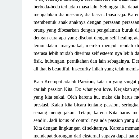
berbeda-beda terhadap masa lalu. Sehingga kita da
mengatakan dia insecure, dia biasa - biasa saja.
Karen
membentuk anak-anaknya dengan perasaan perasaan 
orang yang dibesarkan dengan pengalaman buruk di m
dengan cara apa yang disebut dengan self healing
at
temui dalam masyarakat, mereka menjadi rendah di
merasa lebih mudah diterima self esteem nya lebih da
fisik, hubungan
,
pernikahan dan lain sebagainya.
Dem
all that is beautiful.
Insecurity inilah
yang telah memisa
Kata
Keempat adalah
Passion
, kata
ini yang sangat 
carilah passion Kita.
Do what you
love.
Kerjakan apa
yang kita sukai. Oleh karena itu, maka dia harus m
prestasi. Kalau kita bicara tentang passion, sering
senang mengerjakan. Tetapi, karena Kita harus mel
sendiri. Jadi locus of control nya ada
passion
yang da
Kita dengan lingkungan di sekitarnya. Karena memang
mendapat
dorongan dari eksternal supaya dapat uang