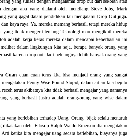
orang yang sukses dengan mengalamai drop out dari sekolah atau
a dengan apa yang dialami oleh mendiang
S
teve
J
obs
, Mark
ang yang gagal dalam pendidikan tau mengalami Drop Out juga.
 dan kaya raya. Ya, mereka memang berhasil, tetapi mereka hidup
ta yang tidak mengerti tentang Teknologi mau mengikuti mereka
ntoh adalah kerja keras mereka dalam mencapai keberhasilan ini
a melihat dalam lingkungan kita saja, berapa banyak orang yang
rhasil karena drop out. Jadi peluangnya lebih banyak orang yang
nya
Cuan
cuan cuan terus kita bisa menjadi orang yang sangat
g mengatakan Penny Wise Pound Stupid, dalam artian kita begitu
 receh terus akibatnya kita tidak berhasil mengejar yang namanya
rang yang berhasil justru adalah orang-orang yang wise dalam
inta yang berlebihan terhadap Uang. Orang
bijak selalu menaruh
ng dikatakan oleh
Filosop
Ralph Waldo Emerson
dia mengatakan
 Arti
ketika
kita
mengejar uang secara berlebihan, biayanya juga