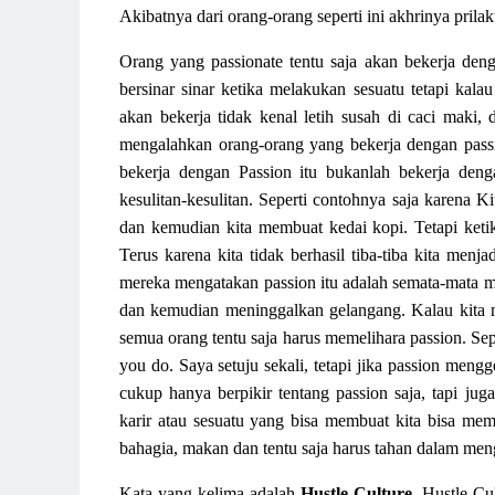
Akibatnya dari orang-orang seperti ini akhrinya pril
Orang yang passionate tentu saja akan bekerja deng
bersinar sinar
ketika
melakukan sesuatu tetapi kalau 
akan bekerja tidak kenal letih susah di caci maki, d
mengalahkan orang-orang yang bekerja dengan pass
bekerja
dengan
Passion itu bukanlah
bekerja deng
kesulitan-kesulitan. Seperti contohnya saja karena
Ki
dan kemudian
kita
membuat kedai kopi. Tetapi ket
Terus karena
kita
tidak berhasil tiba-tiba
kita
menja
mereka mengatakan passion itu adalah semata-mata m
dan
kemudian
meninggalkan
gelangang
.
Kalau
kita
semua orang tentu saja harus memelihara passion. Sepe
you do. Saya setuju sekali, tetapi jika passion meng
cukup hanya berpikir tentang passion saja, tapi j
karir atau
sesuatu yang bisa membuat kita bisa memba
bahagia, makan dan tentu saja harus tahan dalam
meng
Kata yang
kelima
adalah
Hustle Culture
. H
ustle
C
u