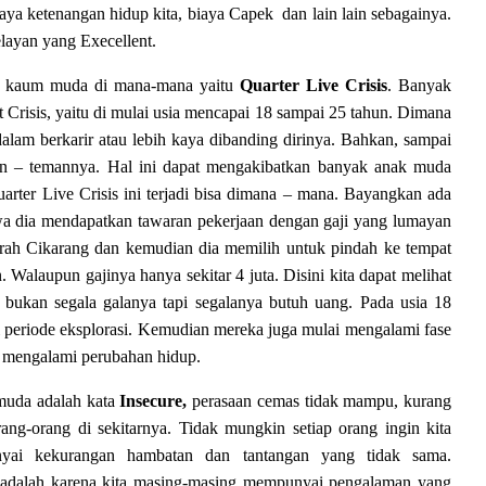
iaya
ketenangan hidup
kita
, biaya
Capek
dan lain lain sebagainya.
pelayan yang
Execellent
.
eh kaum muda di mana-mana yaitu
Q
uarter
L
ive
Crisis
. Banyak
 Crisis, y
aitu di mulai usia mencapai 18 sampai 25 tahun.
Dimana
lam berkarir atau lebih kaya dibanding dirinya.
Bahkan, sampai
n – temannya. Hal ini dapat meng
akibat
kan
banyak anak muda
arter Live Crisis ini terjadi bisa dimana – mana.
Bayangkan ada
a dia mendapatkan tawaran pekerjaan dengan gaji yang lumayan
aerah Cikarang dan kemudian dia memilih untuk pindah ke tempat
. Walaupun gajinya hanya sekitar 4 juta.
Disini kita dapat melihat
bukan segala galanya
tapi segalanya butuh uang
.
Pada usia 18
periode eksplorasi. Kemudian mereka juga mulai mengalami fase
ng mengalami perubahan hidup.
muda adalah kata
Insecure,
perasaan cemas tidak mampu, kurang
rang-orang di sekitarnya.
Tidak mungkin
setiap orang ingin
kita
nyai kekurangan hambatan dan tantangan yang tidak
sama.
in adalah karena kita masing-masing mempunyai pengalaman yang