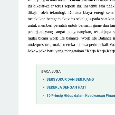
itu dikejar-kejar terus seperti itu.
Ini tentu saja tid
dikejar oleh teknologi. Dimana biaya energi semak
melakukan beragam aktivitas sekaligus pada saat
kita
untuk memberi perintah untuk bermain gam
e dan
la
pekerjaan yang sangat menyenangkan, tetapi juga s
mulai bicara
work
life balance. Work life Balance 
underpressure
, maka mereka merasa perlu sekali
Wor
Jok
e – joke baru
yang mengatakan "Kerja Kerja Kerja
BACA JUGA
BERSYUKUR DAN BERJUANG
BEKERJA DENGAN HATI
10 Prinsip Hidup dalam Kesuksesan Fina