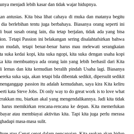
akunya menjadi lebih kasar dan tidak wajar hidupnya.
an antusias. Kita bisa lihat cahaya di muka dan matanya begitu
dia berlebihan tentu juga berbahaya. Biasanya orang seperti ini
i buat susah orang lain, dia tetap berjalan, tidak ada yang bisa
ion
.
T
etapi
Passion ini belakangan sering disalahtafsirkan
bahwa
an
mudah, tetapi benar-benar harus mau melewati serangkaian
ta
suka kedai kopi,
kita
suka ngopi,
kita
suka dengan usaha kopi
ika
kita
membuatnya ada orang lain yang lebih berhasil
dari Kita
di
l
emas dan
kita
kemudian beralih pindah
Usaha
lagi.
Biasanya
ereka suka sa
j
a
, akan tetapi bila
dibentak sedikit
, d
ipersulit sedikit
menganggap passion itu adalah kemudahan, saya kira Kita keliru
rti kata Steve Jobs. Di only way to do great work is to love what
gerakkan mu, biarkan akal yang mengendalikannya. Jadi kita tidak
uga harus memikirkan rencana-rencana ke depan. Kita memerlukan
yar atau membiayai aktivitas kita. Tapi kita juga perlu merasa
hadapi masa-masa
sulit.
ltur
e atau
C
epat-cepat dalam pencapaian. Kita seakan-akan hidup