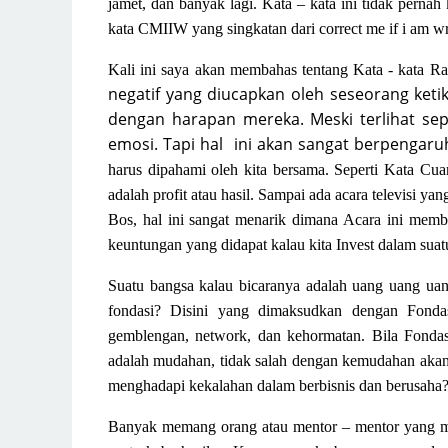
jamet, dan banyak lagi. Kata – kata ini
tidak pernah
kata
CMIIW
yang
singkatan dari
correct me if i am w
Kali ini saya akan membahas tentang
Kata
- kata R
negatif yang diucapkan oleh
seseorang
keti
dengan harapan mereka. Meski terlihat sepe
emosi. Tapi hal ini akan sangat berpengar
harus dipahami oleh kita bersama.
Seperti Kata
C
ua
adalah profit atau hasil
. Sampai ada acara televisi y
Bos, hal ini sangat menarik dimana Acara ini memb
keuntungan yang didapat kalau kita Invest dalam suatu
Suatu bangsa kalau bicaranya adalah uang uang uan
fondasi? Disini yang dimaksudkan dengan Fond
gemblengan, network, dan kehormatan. Bila Fondasi
adalah mudahan, tidak salah dengan kemudahan akan te
menghadapi kekalahan dalam berbisnis dan berusaha?
Banyak memang orang atau mentor – mentor yang men