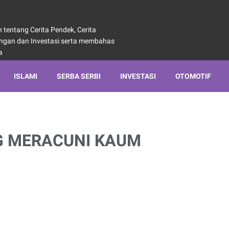
tentang Cerita Pendek, Cerita
angan dan Investasi serta membahas
a
ISLAMI
SERBA SERBI
INVESTASI
OTOMOTIF
G MERACUNI KAUM