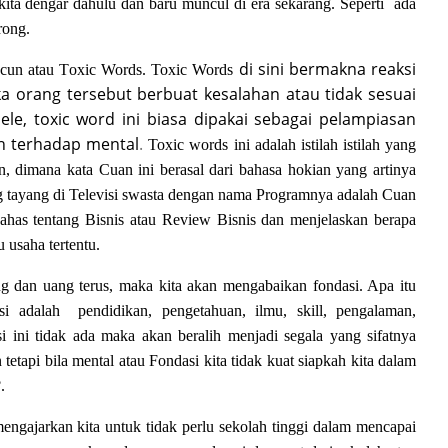
kita dengar dahulu
dan baru muncul di era sekarang.
Seperti
ada
rong.
di sini bermakna reaksi
acun atau
T
oxic
Words
.
Toxic Words
ka
orang
tersebut berbuat kesalahan atau tidak sesuai
le, toxic word ini biasa dipakai sebagai pelampiasan
uh terhadap mental
.
Toxic words ini adalah istilah istilah yang
n
, dimana kata Cuan
ini berasal dari bahasa hokian yang artinya
ang tayang di Televisi swasta dengan nama Programnya adalah Cuan
ahas tentang Bisnis atau Review Bisnis dan menjelaskan berapa
 usaha tertentu.
g dan uang terus, maka kita akan mengabaikan fondasi. Apa itu
asi adalah
pendidikan, pengetahuan, ilmu, skill, pengalaman,
 ini tidak ada maka akan beralih menjadi segala yang sifatnya
tapi bila mental atau Fondasi kita tidak kuat siapkah kita dalam
.
gajarkan kita untuk tidak perlu sekolah tinggi dalam mencapai