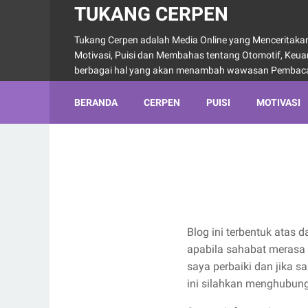
TUKANG CERPEN
Tukang Cerpen adalah Media Online yang Menceritakan 
Motivasi, Puisi dan Membahas tentang Otomotif, Keu
berbagai hal yang akan menambah wawasan Pembac
BERANDA
CERPEN
PUISI
MOTIVASI
Blog ini terbentuk atas 
apabila sahabat merasa 
saya perbaiki dan jika s
ini silahkan menghubungi