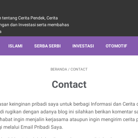
tentang Cerita Pendek, Cerita
angan dan Investasi serta membahas
a
ISLAMI
SERBA SERBI
INVESTASI
OTOMOTIF
BERANDA
/
CONTACT
Contact
dasar keinginan pribadi saya untuk berbagi Informasi dan Cerit
di rugikan dengan adanya blog ini silahkan berikan komentar 
ahabat ingin menjalin kerjasama ataupun ingin mengirim cerita 
 melalui Email Pribadi Saya.