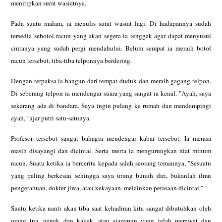
menitipkan surat
wasiatnya.
Pada suatu malam, ia menulis surat wasiat lagi. Di hadapannya sudah
tersedia
sebotol racun yang akan segera ia tenggak agar dapat menyusul
cintanya yang
sudah pergi mendahului. Belum sempat ia meraih botol
racun tersebut,
tiba-tiba telponnya berdering.
Dengan terpaksa ia bangun dari tempat duduk dan meraih gagang telpon.
Di
seberang telpon ia mendengar suara yang sangat ia kenal. "Ayah, saya
sekarang ada di bandara. Saya ingin pulang ke rumah dan mendampingi
ayah,"
ujar putri satu-satunya.
Profesor tersebut sangat bahagia mendengar kabar tersebut. Ia merasa
masih
disayangi dan dicintai. Serta merta ia mengurungkan niat minum
racun. Suatu
ketika ia bercerita kepada salah seorang temannya, "Sesuatu
yang paling
berkesan sehingga saya urung bunuh diri, bukanlah ilmu
pengetahuan, dokter
jiwa, atau kekayaan, melainkan perasaan dicintai."
Suatu ketika nanti akan tiba saat kehadiran kita sangat dibutuhkan oleh
orang tua, nenek dan kakek, atau siapapun yang telah merawat dan