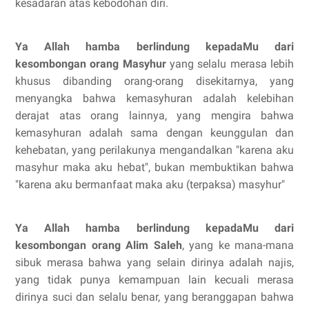
kesadaran atas kebodohan diri.
Ya Allah hamba berlindung kepadaMu dari
kesombongan orang
M
asyhur
yang
selalu merasa lebih
khusus dibanding orang-orang disekitarnya, yang
menyangka bahwa kemasyhuran adalah kelebihan
derajat atas orang lainnya,
yang mengira bahwa
kemasyhuran adalah sama dengan keunggulan dan
kehebatan,
yang perilakunya mengandalkan "karena aku
masyhur maka aku hebat", bukan
membuktikan bahwa
"karena aku bermanfaat maka aku (terpaksa) masyhur"
Ya Allah hamba berlindung kepadaMu dari
kesombongan orang
A
lim
S
aleh
, yang
ke mana-mana
sibuk merasa bahwa yang selain dirinya adalah najis,
yang tidak
punya kemampuan lain kecuali merasa
dirinya suci dan selalu benar, yang
beranggapan bahwa