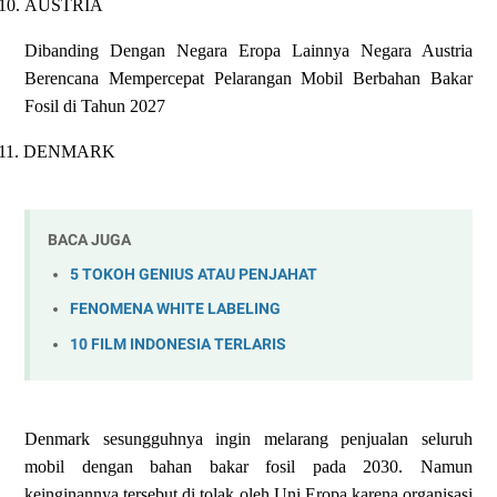
10.
AUSTRIA
Dibanding Dengan Negara Eropa Lainnya Negara Austria
Berencana Mempercepat Pelarangan Mobil Berbahan Bakar
Fosil di Tahun 2027
11.
DENMARK
BACA JUGA
5 TOKOH GENIUS ATAU PENJAHAT
FENOMENA WHITE LABELING
10 FILM INDONESIA TERLARIS
Denmark sesungguhnya ingin melarang penjualan seluruh
mobil dengan bahan bakar fosil pada 2030. Namun
keinginannya tersebut di tolak oleh Uni Eropa karena organisasi