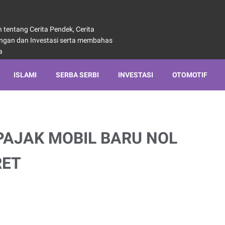
tentang Cerita Pendek, Cerita
angan dan Investasi serta membahas
a
ISLAMI
SERBA SERBI
INVESTASI
OTOMOTIF
PAJAK MOBIL BARU NOL
RET