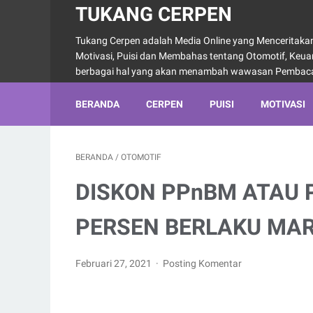
TUKANG CERPEN
Tukang Cerpen adalah Media Online yang Menceritakan 
Motivasi, Puisi dan Membahas tentang Otomotif, Keu
berbagai hal yang akan menambah wawasan Pembac
BERANDA
CERPEN
PUISI
MOTIVASI
BERANDA
/
OTOMOTIF
DISKON PPnBM ATAU 
PERSEN BERLAKU MA
Februari 27, 2021
Posting Komentar