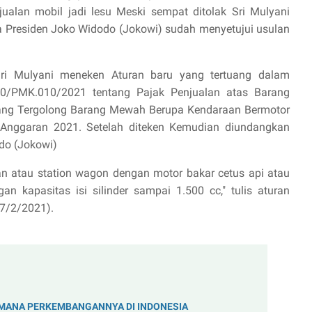
alan mobil jadi lesu Meski sempat ditolak Sri Mulyani
a Presiden Joko Widodo (Jokowi) sudah menyetujui usulan
ri Mulyani meneken Aturan baru yang tertuang dalam
0/PMK.010/2021 tentang Pajak Penjualan atas Barang
ang Tergolong Barang Mewah Berupa Kendaraan Bermotor
 Anggaran 2021. Setelah diteken Kemudian diundangkan
do (Jokowi)
an atau station wagon dengan motor bakar cetus api atau
an kapasitas isi silinder sampai 1.500 cc," tulis aturan
27/2/2021).
G
MANA PERKEMBANGANNYA DI INDONESIA